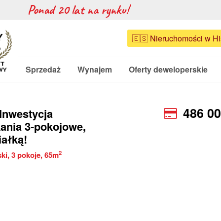
Ponad 20 lat na rynku!
🇪🇸 Nieruchomości w Hi
Sprzedaż
Wynajem
Oferty deweloperskie
486 0
Inwestycja
ania 3-pokojowe,
iałką!
2
i, 3 pokoje, 65m