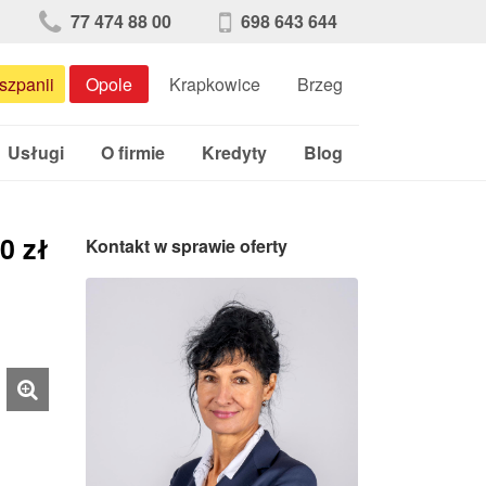
77 474 88 00
698 643 644
szpanii
Opole
Krapkowice
Brzeg
Usługi
O firmie
Kredyty
Blog
00
zł
Kontakt w sprawie oferty