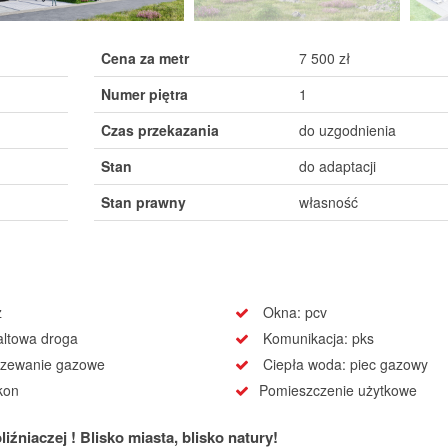
Cena za metr
7 500 zł
Numer piętra
1
Czas przekazania
do uzgodnienia
Stan
do adaptacji
Stan prawny
własność
z
Okna: pcv
altowa droga
Komunikacja: pks
zewanie gazowe
Ciepła woda: piec gazowy
kon
Pomieszczenie użytkowe
niaczej ! Blisko miasta, blisko natury!