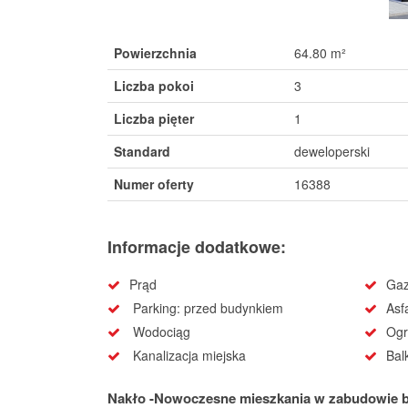
Powierzchnia
64.80 m²
Liczba pokoi
3
Liczba pięter
1
Standard
deweloperski
Numer oferty
16388
Informacje dodatkowe:
Prąd
Ga
Parking: przed budynkiem
Asf
Wodociąg
Ogr
Kanalizacja miejska
Bal
Nakło -Nowoczesne mieszkania w zabudowie bliź