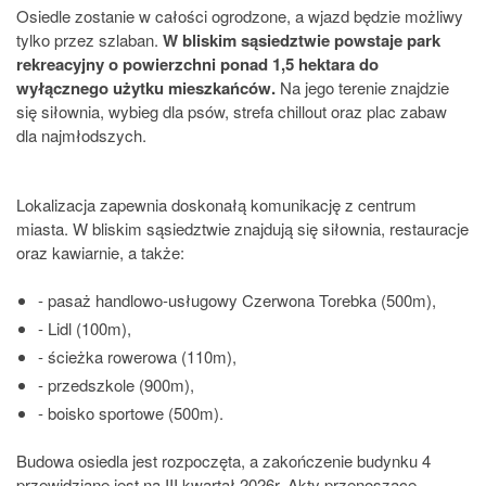
Osiedle zostanie w całości ogrodzone, a wjazd będzie możliwy
tylko przez szlaban.
W bliskim sąsiedztwie powstaje park
rekreacyjny o powierzchni ponad 1,5 hektara do
wyłącznego użytku mieszkańców.
Na jego terenie znajdzie
się siłownia, wybieg dla psów, strefa chillout oraz plac zabaw
dla najmłodszych.
Lokalizacja zapewnia doskonałą komunikację z centrum
miasta. W bliskim sąsiedztwie znajdują się siłownia, restauracje
oraz kawiarnie, a także:
- pasaż handlowo-usługowy Czerwona Torebka (500m),
- Lidl (100m),
- ścieżka rowerowa (110m),
- przedszkole (900m),
- boisko sportowe (500m).
Budowa osiedla jest rozpoczęta, a zakończenie budynku 4
przewidziane jest na III kwartał 2026r. Akty przenoszące