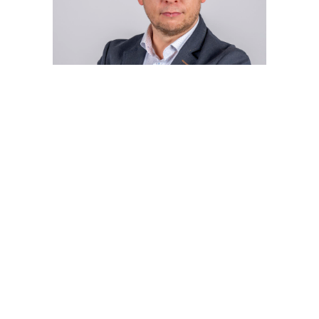
Łukasz Osiadacz
Specjalista ds. nieruchomości
0